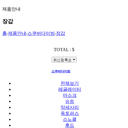
제품안내
장갑
홈
제품안내
스쿠버다이빙
장갑
TOTAL :
5
스쿠버다이빙
장갑
전체보기
레귤레이터
마스크
슈트
악세사리
옥토퍼스
스노클
후드