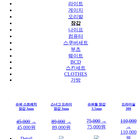
라이트
게이지
오리발
장갑
나이프
컴퓨터
스쿠버세트
부츠
웨이트
BCD
스킨세트
CLOTHES
가방
슈퍼 스트레치
스너그 드라이
슈퍼웜 장갑
드라이실
장갑 3mm
장갑 3mm
3.5mm
300
75,000
→
110,000
45,000
→
89,000
→
→
75,000
원
45,000
원
89,000
원
110,000
원
Detail