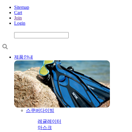
Sitemap
Cart
Join
Login
제품안내
스쿠버다이빙
레귤레이터
마스크