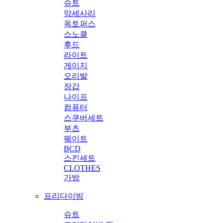
슈트
악세사리
옥토퍼스
스노클
후드
라이트
게이지
오리발
장갑
나이프
컴퓨터
스쿠버세트
부츠
웨이트
BCD
스킨세트
CLOTHES
가방
프리다이빙
슈트