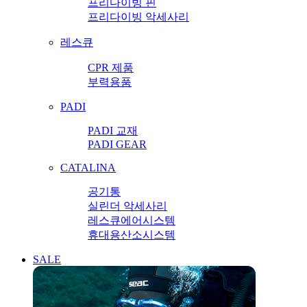
프리다이빙 핀
프리다이빙 악세사리
레스큐
CPR 제품
부력용품
PADI
PADI 교재
PADI GEAR
CATALINA
공기통
실린더 악세사리
레스큐에어시스템
휴대용산소시스템
SALE