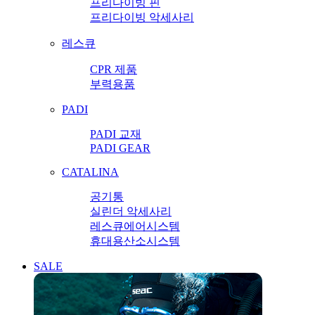
프리다이빙 핀
프리다이빙 악세사리
레스큐
CPR 제품
부력용품
PADI
PADI 교재
PADI GEAR
CATALINA
공기통
실린더 악세사리
레스큐에어시스템
휴대용산소시스템
SALE