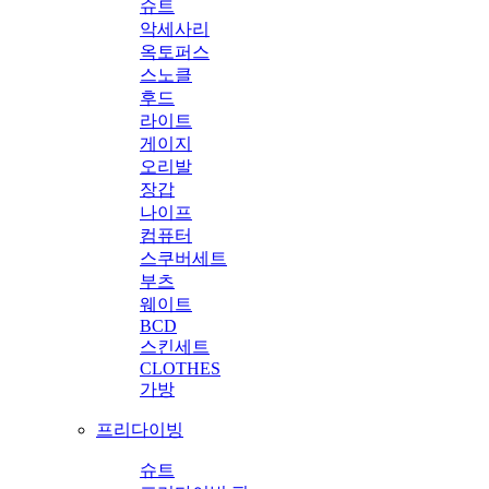
슈트
악세사리
옥토퍼스
스노클
후드
라이트
게이지
오리발
장갑
나이프
컴퓨터
스쿠버세트
부츠
웨이트
BCD
스킨세트
CLOTHES
가방
프리다이빙
슈트