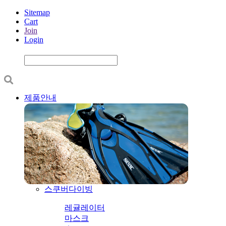
Sitemap
Cart
Join
Login
제품안내
스쿠버다이빙
레귤레이터
마스크