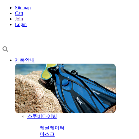
Sitemap
Cart
Join
Login
제품안내
스쿠버다이빙
레귤레이터
마스크