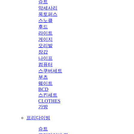
슈트
악세사리
옥토퍼스
스노클
후드
라이트
게이지
오리발
장갑
나이프
컴퓨터
스쿠버세트
부츠
웨이트
BCD
스킨세트
CLOTHES
가방
프리다이빙
슈트