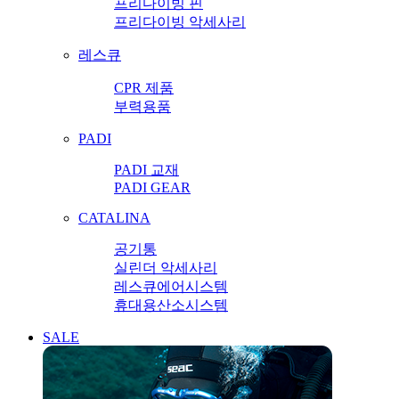
프리다이빙 핀
프리다이빙 악세사리
레스큐
CPR 제품
부력용품
PADI
PADI 교재
PADI GEAR
CATALINA
공기통
실린더 악세사리
레스큐에어시스템
휴대용산소시스템
SALE