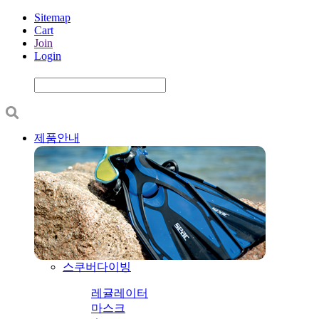
Sitemap
Cart
Join
Login
제품안내
스쿠버다이빙
레귤레이터
마스크