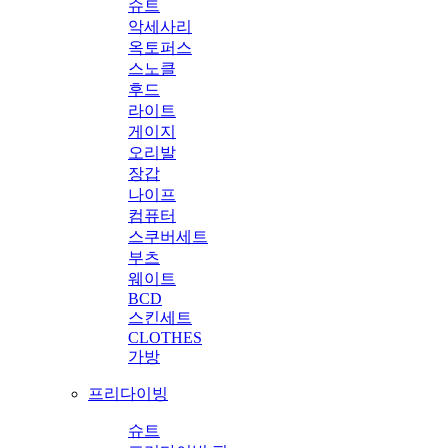
슈트
악세사리
옥토퍼스
스노클
후드
라이트
게이지
오리발
장갑
나이프
컴퓨터
스쿠버세트
부츠
웨이트
BCD
스킨세트
CLOTHES
가방
프리다이빙
슈트