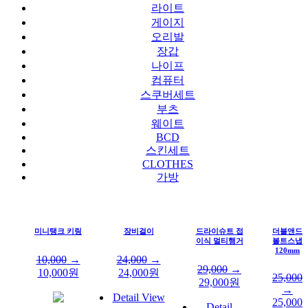
라이트
게이지
오리발
장갑
나이프
컴퓨터
스쿠버세트
부츠
웨이트
BCD
스킨세트
CLOTHES
가방
미니탱크 키링
장비걸이
드라이슈트 접
더블앤드
이식 멀티행거
볼트스냅
120mm
10,000
→
24,000
→
29,000
→
10,000
원
24,000
원
25,000
29,000
원
→
Detail View
25,000
Detail