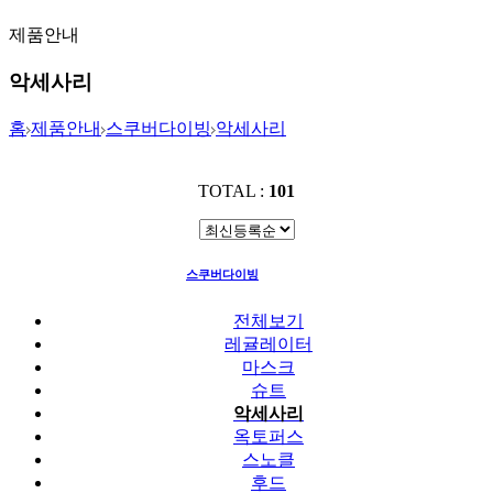
제품안내
악세사리
홈
제품안내
스쿠버다이빙
악세사리
TOTAL :
101
스쿠버다이빙
악세사리
전체보기
레귤레이터
마스크
슈트
악세사리
옥토퍼스
스노클
후드