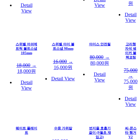
원
Detail
View
View
Detail
View
스위벨 어쉬메
스위벨 아이 볼
아이스 안전릴
고리형
트릭 볼트스냅
트스냅 98mm
자석 쉐
105mm
이커 블
80,000
→
랙코팅
16,000
→
80,000
원
18,000
→
16,000
원
75,000
18,000
원
Detail
→
Detail View
View
75,000
Detail
원
View
Detail
View
웨이트 플레이
수중 가위칼
번지줄 호흡기
씨-몬스
트
걸이 (9월초 재
타 행거
입고)
V2