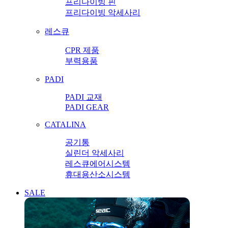
프리다이빙 핀
프리다이빙 악세사리
레스큐
CPR 제품
부력용품
PADI
PADI 교재
PADI GEAR
CATALINA
공기통
실린더 악세사리
레스큐에어시스템
휴대용산소시스템
SALE