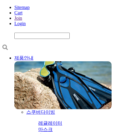
Sitemap
Cart
Join
Login
제품안내
스쿠버다이빙
레귤레이터
마스크