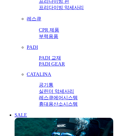
프리다이빙 핀
프리다이빙 악세사리
레스큐
CPR 제품
부력용품
PADI
PADI 교재
PADI GEAR
CATALINA
공기통
실린더 악세사리
레스큐에어시스템
휴대용산소시스템
SALE