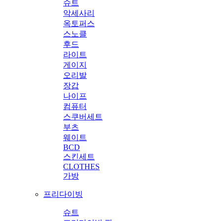
슈트
악세사리
옥토퍼스
스노클
후드
라이트
게이지
오리발
장갑
나이프
컴퓨터
스쿠버세트
부츠
웨이트
BCD
스킨세트
CLOTHES
가방
프리다이빙
슈트