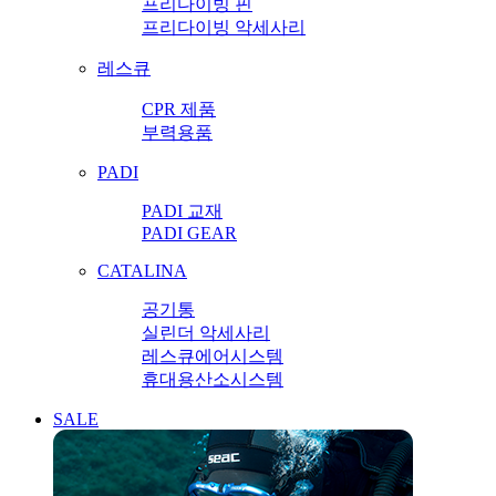
프리다이빙 핀
프리다이빙 악세사리
레스큐
CPR 제품
부력용품
PADI
PADI 교재
PADI GEAR
CATALINA
공기통
실린더 악세사리
레스큐에어시스템
휴대용산소시스템
SALE