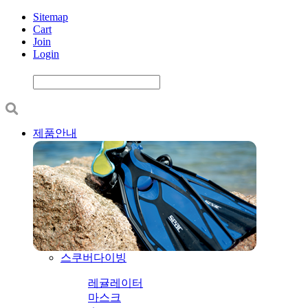
Sitemap
Cart
Join
Login
제품안내
스쿠버다이빙
레귤레이터
마스크