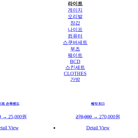
라이트
게이지
오리발
장갑
나이프
컴퓨터
스쿠버세트
부츠
웨이트
BCD
스킨세트
CLOTHES
가방
이트 손목밴드
쎄악 R15
0
→
25,000
원
270,000
→
270,000
원
tail View
Detail View