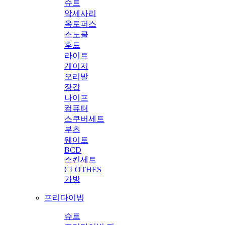
슈트
악세사리
옥토퍼스
스노클
후드
라이트
게이지
오리발
장갑
나이프
컴퓨터
스쿠버세트
부츠
웨이트
BCD
스킨세트
CLOTHES
가방
프리다이빙
슈트