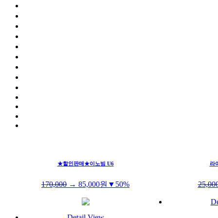
★할인판매★이노빔 U6
라
170,000
→
85,000
원
▼50%
25,00
De
Detail View