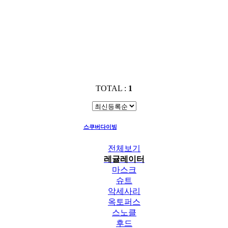
TOTAL :
1
스쿠버다이빙
레귤레이터
전체보기
레귤레이터
마스크
슈트
악세사리
옥토퍼스
스노클
후드