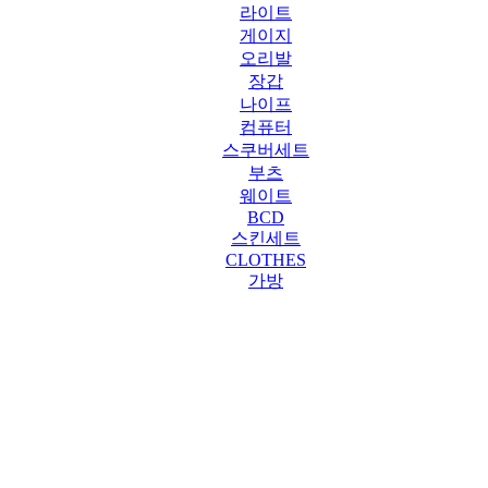
라이트
게이지
오리발
장갑
나이프
컴퓨터
스쿠버세트
부츠
웨이트
BCD
스킨세트
CLOTHES
가방