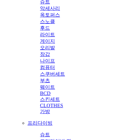
슈트
악세사리
옥토퍼스
스노클
후드
라이트
게이지
오리발
장갑
나이프
컴퓨터
스쿠버세트
부츠
웨이트
BCD
스킨세트
CLOTHES
가방
프리다이빙
슈트