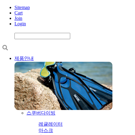
Sitemap
Cart
Join
Login
제품안내
스쿠버다이빙
레귤레이터
마스크