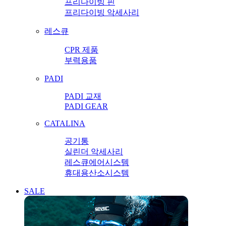
프리다이빙 핀
프리다이빙 악세사리
레스큐
CPR 제품
부력용품
PADI
PADI 교재
PADI GEAR
CATALINA
공기통
실린더 악세사리
레스큐에어시스템
휴대용산소시스템
SALE