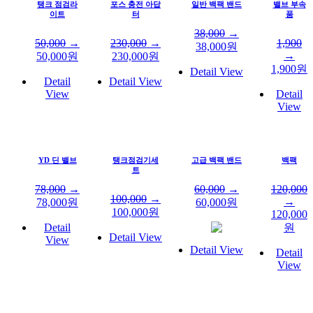
탱크 점검라
포스 충전 아답
일반 백팩 밴드
밸브 부속
이트
터
품
38,000
→
50,000
→
230,000
→
1,900
38,000
원
→
50,000
원
230,000
원
1,900
원
Detail View
Detail
Detail View
View
Detail
View
YD 딘 밸브
탱크점검기세
고급 백팩 밴드
백팩
트
78,000
→
60,000
→
120,000
100,000
→
→
78,000
원
60,000
원
100,000
원
120,000
Detail
원
Detail View
View
Detail View
Detail
View