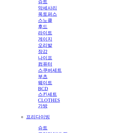
슈트
악세사리
옥토퍼스
스노클
후드
라이트
게이지
오리발
장갑
나이프
컴퓨터
스쿠버세트
부츠
웨이트
BCD
스킨세트
CLOTHES
가방
프리다이빙
슈트