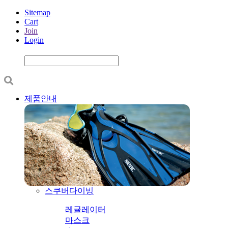
Sitemap
Cart
Join
Login
제품안내
스쿠버다이빙
레귤레이터
마스크