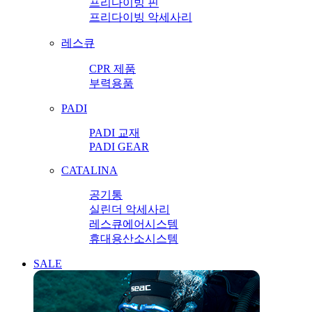
프리다이빙 핀
프리다이빙 악세사리
레스큐
CPR 제품
부력용품
PADI
PADI 교재
PADI GEAR
CATALINA
공기통
실린더 악세사리
레스큐에어시스템
휴대용산소시스템
SALE