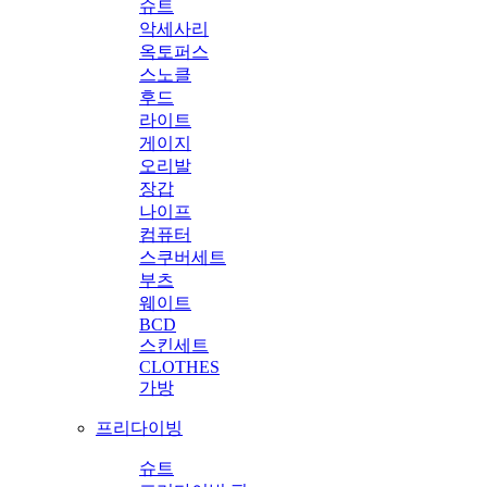
슈트
악세사리
옥토퍼스
스노클
후드
라이트
게이지
오리발
장갑
나이프
컴퓨터
스쿠버세트
부츠
웨이트
BCD
스킨세트
CLOTHES
가방
프리다이빙
슈트