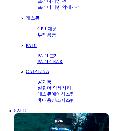
프리다이빙 핀
프리다이빙 악세사리
레스큐
CPR 제품
부력용품
PADI
PADI 교재
PADI GEAR
CATALINA
공기통
실린더 악세사리
레스큐에어시스템
휴대용산소시스템
SALE