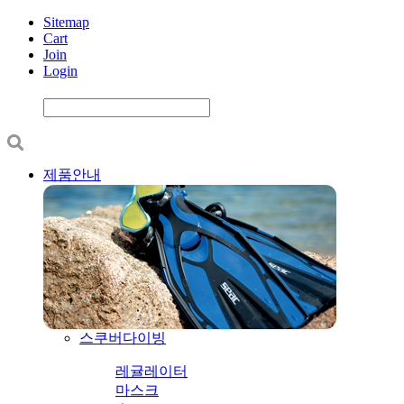
Sitemap
Cart
Join
Login
제품안내
스쿠버다이빙
레귤레이터
마스크