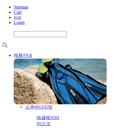
Sitemap
Cart
Join
Login
제품안내
스쿠버다이빙
레귤레이터
마스크