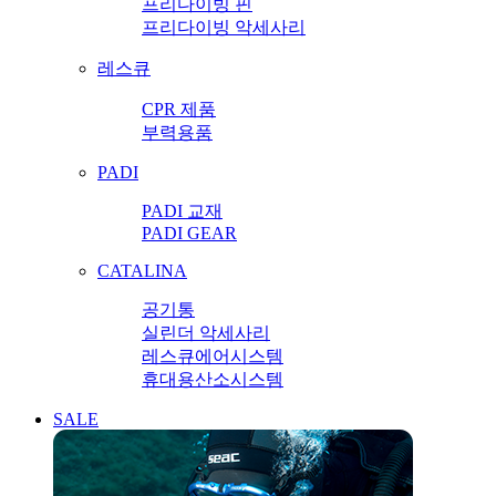
프리다이빙 핀
프리다이빙 악세사리
레스큐
CPR 제품
부력용품
PADI
PADI 교재
PADI GEAR
CATALINA
공기통
실린더 악세사리
레스큐에어시스템
휴대용산소시스템
SALE