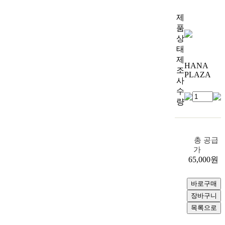
제
품
상
태
제
HANA
조
PLAZA
사
수
량
총 공급
가
65,000
원