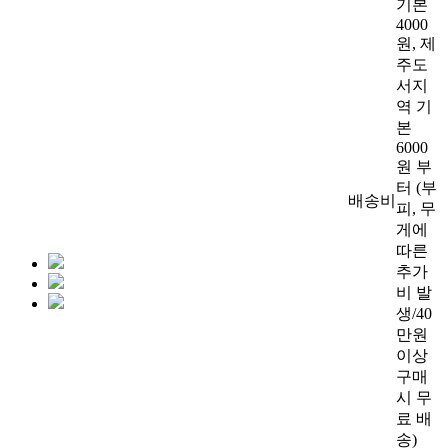
기본
4000
원, 제
주도
서지
역 기
본
6000
원 부
터 (부
배송비
피, 무
게에
따른
추가
비 발
생/40
만원
이상
구매
시 무
료 배
송)