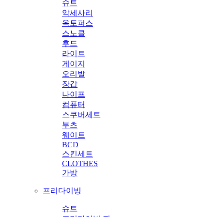
슈트
악세사리
옥토퍼스
스노클
후드
라이트
게이지
오리발
장갑
나이프
컴퓨터
스쿠버세트
부츠
웨이트
BCD
스킨세트
CLOTHES
가방
프리다이빙
슈트