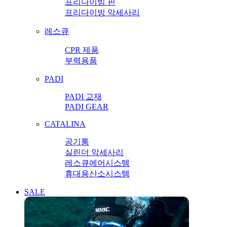
프리다이빙 핀
프리다이빙 악세사리
레스큐
CPR 제품
부력용품
PADI
PADI 교재
PADI GEAR
CATALINA
공기통
실린더 악세사리
레스큐에어시스템
휴대용산소시스템
SALE