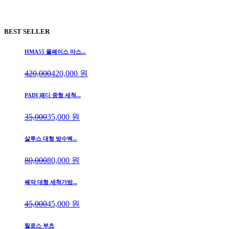
BEST SELLER
HMA55 풀페이스 마스...
420,000
420,000
원
PADI 패디 중형 세척...
35,000
35,000
원
살루스 대형 방수백...
80,000
80,000
원
쎄악 대형 세척가방...
45,000
45,000
원
틸로스 부츠