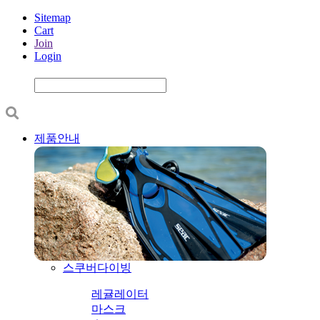
Sitemap
Cart
Join
Login
제품안내
스쿠버다이빙
레귤레이터
마스크