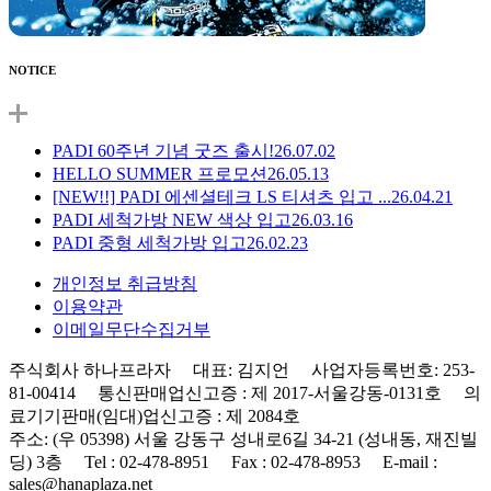
NOTICE
PADI 60주년 기념 굿즈 출시!
26.07.02
HELLO SUMMER 프로모션
26.05.13
[NEW!!] PADI 에센셜테크 LS 티셔츠 입고 ...
26.04.21
PADI 세척가방 NEW 색상 입고
26.03.16
PADI 중형 세척가방 입고
26.02.23
개인정보 취급방침
이용약관
이메일무단수집거부
주식회사 하나프라자 대표: 김지언 사업자등록번호: 253-
81-00414 통신판매업신고증 : 제 2017-서울강동-0131호 의
료기기판매(임대)업신고증 : 제 2084호
주소: (우 05398) 서울 강동구 성내로6길 34-21 (성내동, 재진빌
딩) 3층 Tel : 02-478-8951 Fax : 02-478-8953 E-mail :
sales@hanaplaza.net