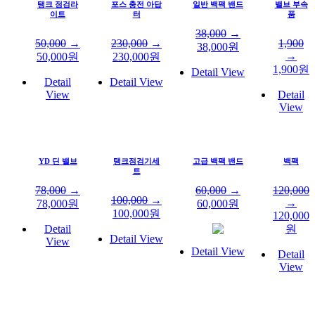
탱크 점검라
포스 충전 아답
일반 백팩 밴드
밸브 부속
이트
터
품
38,000
→
50,000
→
230,000
→
1,900
38,000
원
→
50,000
원
230,000
원
1,900
원
Detail View
Detail
Detail View
View
Detail
View
YD 딘 밸브
탱크점검기세
고급 백팩 밴드
백팩
트
78,000
→
60,000
→
120,000
100,000
→
→
78,000
원
60,000
원
100,000
원
120,000
Detail
원
Detail View
View
Detail View
Detail
View