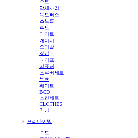
슈트
악세사리
옥토퍼스
스노클
후드
라이트
게이지
오리발
장갑
나이프
컴퓨터
스쿠버세트
부츠
웨이트
BCD
스킨세트
CLOTHES
가방
프리다이빙
슈트