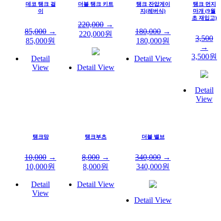
데코 탱크 걸
더블 탱크 키트
탱크 잔압게이
탱크 먼지
이
지(레버식)
마개 (9월
초 재입고)
220,000
→
85,000
→
180,000
→
220,000
원
3,500
85,000
원
180,000
원
→
3,500
원
Detail
Detail View
View
Detail View
Detail
View
탱크망
탱크부츠
더블 밸브
10,000
→
8,000
→
340,000
→
10,000
원
8,000
원
340,000
원
Detail
Detail View
View
Detail View