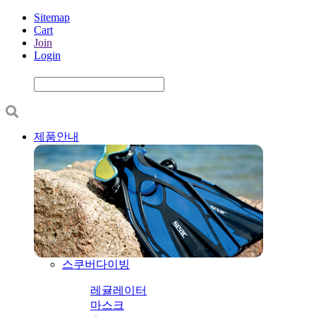
Sitemap
Cart
Join
Login
제품안내
스쿠버다이빙
레귤레이터
마스크