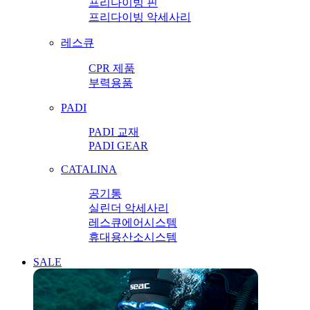
프리다이빙 핀
프리다이빙 악세사리
레스큐
CPR 제품
부력용품
PADI
PADI 교재
PADI GEAR
CATALINA
공기통
실린더 악세사리
레스큐에어시스템
휴대용산소시스템
SALE