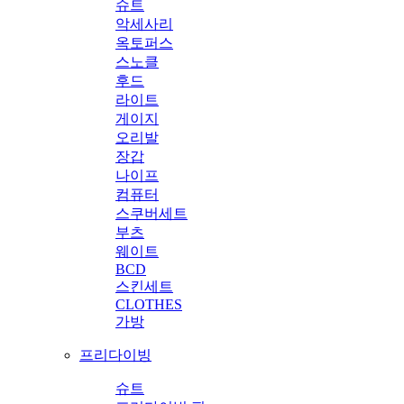
슈트
악세사리
옥토퍼스
스노클
후드
라이트
게이지
오리발
장갑
나이프
컴퓨터
스쿠버세트
부츠
웨이트
BCD
스킨세트
CLOTHES
가방
프리다이빙
슈트