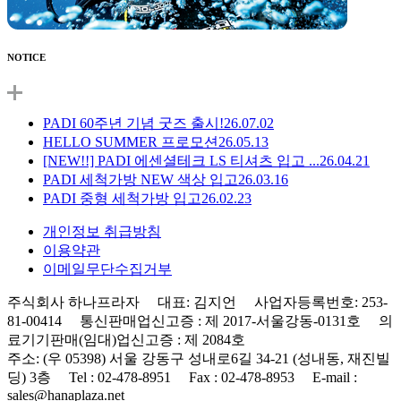
NOTICE
PADI 60주년 기념 굿즈 출시!
26.07.02
HELLO SUMMER 프로모션
26.05.13
[NEW!!] PADI 에센셜테크 LS 티셔츠 입고 ...
26.04.21
PADI 세척가방 NEW 색상 입고
26.03.16
PADI 중형 세척가방 입고
26.02.23
개인정보 취급방침
이용약관
이메일무단수집거부
주식회사 하나프라자 대표: 김지언 사업자등록번호: 253-
81-00414 통신판매업신고증 : 제 2017-서울강동-0131호 의
료기기판매(임대)업신고증 : 제 2084호
주소: (우 05398) 서울 강동구 성내로6길 34-21 (성내동, 재진빌
딩) 3층 Tel : 02-478-8951 Fax : 02-478-8953 E-mail :
sales@hanaplaza.net