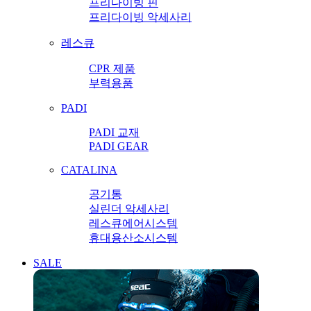
프리다이빙 핀
프리다이빙 악세사리
레스큐
CPR 제품
부력용품
PADI
PADI 교재
PADI GEAR
CATALINA
공기통
실린더 악세사리
레스큐에어시스템
휴대용산소시스템
SALE