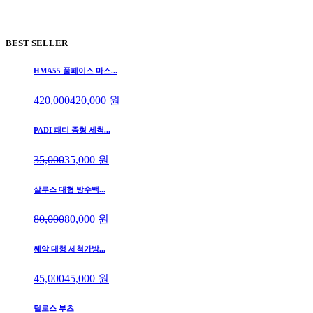
BEST SELLER
HMA55 풀페이스 마스...
420,000
420,000
원
PADI 패디 중형 세척...
35,000
35,000
원
살루스 대형 방수백...
80,000
80,000
원
쎄악 대형 세척가방...
45,000
45,000
원
틸로스 부츠