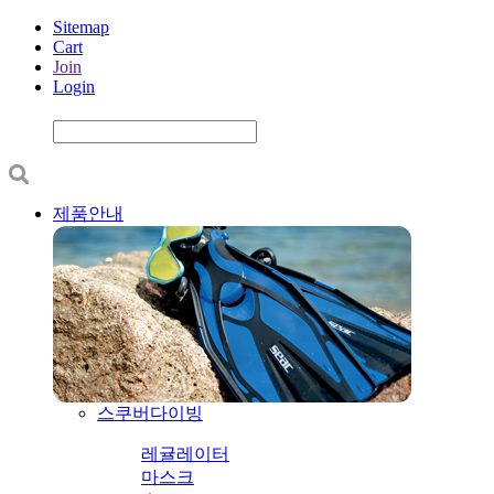
Sitemap
Cart
Join
Login
제품안내
스쿠버다이빙
레귤레이터
마스크