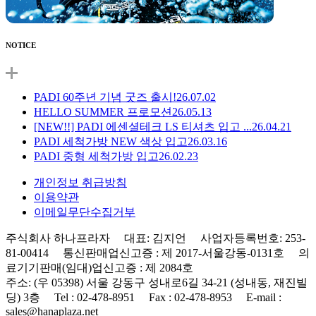
NOTICE
PADI 60주년 기념 굿즈 출시!
26.07.02
HELLO SUMMER 프로모션
26.05.13
[NEW!!] PADI 에센셜테크 LS 티셔츠 입고 ...
26.04.21
PADI 세척가방 NEW 색상 입고
26.03.16
PADI 중형 세척가방 입고
26.02.23
개인정보 취급방침
이용약관
이메일무단수집거부
주식회사 하나프라자 대표: 김지언 사업자등록번호: 253-
81-00414 통신판매업신고증 : 제 2017-서울강동-0131호 의
료기기판매(임대)업신고증 : 제 2084호
주소: (우 05398) 서울 강동구 성내로6길 34-21 (성내동, 재진빌
딩) 3층 Tel : 02-478-8951 Fax : 02-478-8953 E-mail :
sales@hanaplaza.net