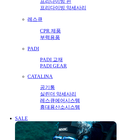
프리다이빙 핀
프리다이빙 악세사리
레스큐
CPR 제품
부력용품
PADI
PADI 교재
PADI GEAR
CATALINA
공기통
실린더 악세사리
레스큐에어시스템
휴대용산소시스템
SALE