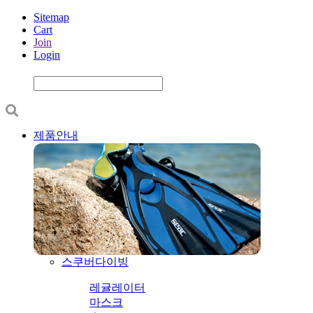
Sitemap
Cart
Join
Login
제품안내
스쿠버다이빙
레귤레이터
마스크