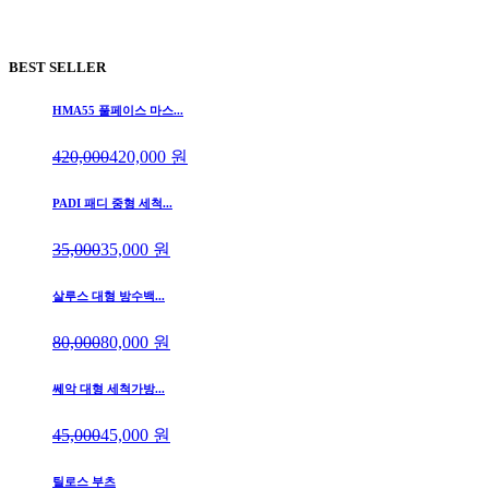
BEST SELLER
HMA55 풀페이스 마스...
420,000
420,000
원
PADI 패디 중형 세척...
35,000
35,000
원
살루스 대형 방수백...
80,000
80,000
원
쎄악 대형 세척가방...
45,000
45,000
원
틸로스 부츠