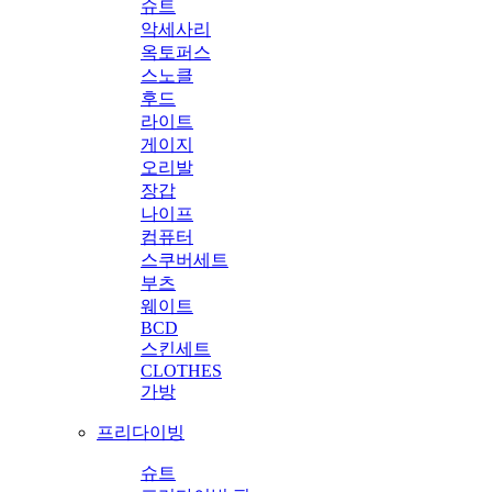
슈트
악세사리
옥토퍼스
스노클
후드
라이트
게이지
오리발
장갑
나이프
컴퓨터
스쿠버세트
부츠
웨이트
BCD
스킨세트
CLOTHES
가방
프리다이빙
슈트