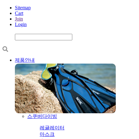
Sitemap
Cart
Join
Login
제품안내
스쿠버다이빙
레귤레이터
마스크