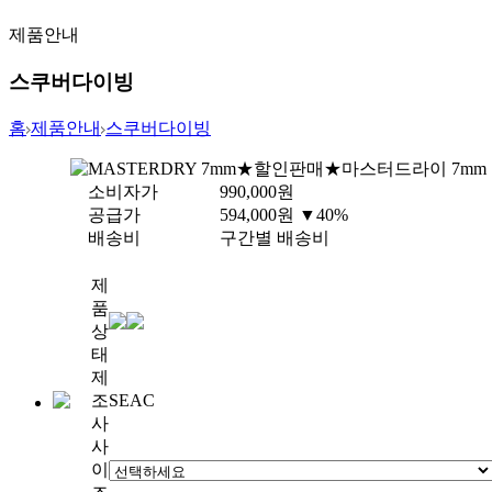
제품안내
스쿠버다이빙
홈
제품안내
스쿠버다이빙
MASTERDRY 7mm
★할인판매★마스터드라이 7mm
소비자가
990,000
원
공급가
594,000
원
▼40%
배송비
구간별 배송비
제
품
상
태
제
조
SEAC
사
사
이