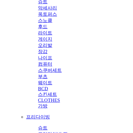
슈트
악세사리
옥토퍼스
스노클
후드
라이트
게이지
오리발
장갑
나이프
컴퓨터
스쿠버세트
부츠
웨이트
BCD
스킨세트
CLOTHES
가방
프리다이빙
슈트