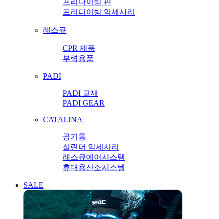
프리다이빙 핀
프리다이빙 악세사리
레스큐
CPR 제품
부력용품
PADI
PADI 교재
PADI GEAR
CATALINA
공기통
실린더 악세사리
레스큐에어시스템
휴대용산소시스템
SALE