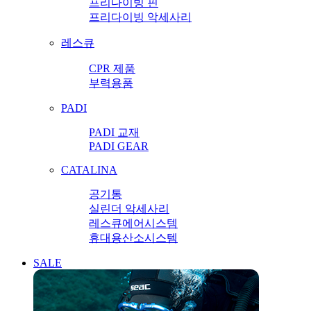
프리다이빙 핀
프리다이빙 악세사리
레스큐
CPR 제품
부력용품
PADI
PADI 교재
PADI GEAR
CATALINA
공기통
실린더 악세사리
레스큐에어시스템
휴대용산소시스템
SALE