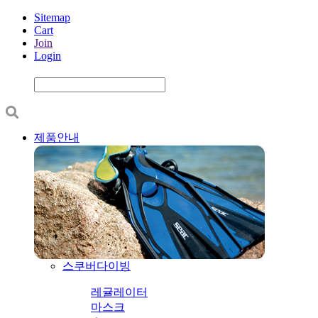
Sitemap
Cart
Join
Login
제품안내
스쿠버다이빙
레귤레이터
마스크