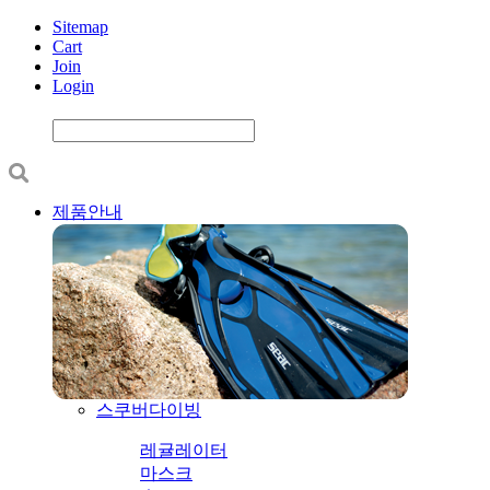
Sitemap
Cart
Join
Login
제품안내
스쿠버다이빙
레귤레이터
마스크