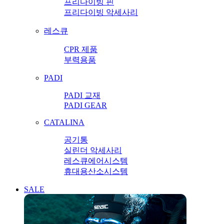
프리다이빙 핀
프리다이빙 악세사리
레스큐
CPR 제품
부력용품
PADI
PADI 교재
PADI GEAR
CATALINA
공기통
실린더 악세사리
레스큐에어시스템
휴대용산소시스템
SALE