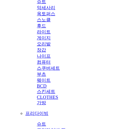
슈트
악세사리
옥토퍼스
스노클
후드
라이트
게이지
오리발
장갑
나이프
컴퓨터
스쿠버세트
부츠
웨이트
BCD
스킨세트
CLOTHES
가방
프리다이빙
슈트