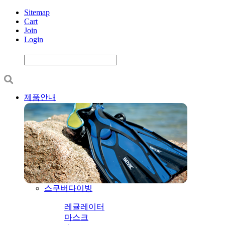
Sitemap
Cart
Join
Login
제품안내
스쿠버다이빙
레귤레이터
마스크