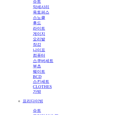
슈트
악세사리
옥토퍼스
스노클
후드
라이트
게이지
오리발
장갑
나이프
컴퓨터
스쿠버세트
부츠
웨이트
BCD
스킨세트
CLOTHES
가방
프리다이빙
슈트