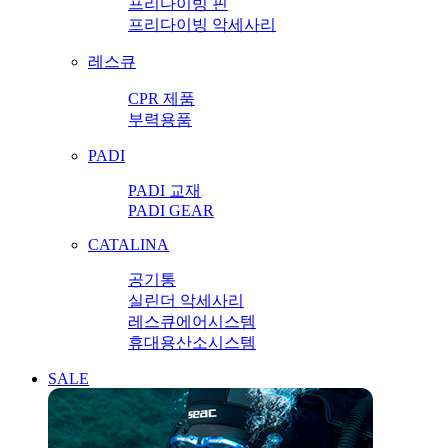
프리다이빙 핀
프리다이빙 악세사리
레스큐
CPR 제품
부력용품
PADI
PADI 교재
PADI GEAR
CATALINA
공기통
실린더 악세사리
레스큐에어시스템
휴대용산소시스템
SALE