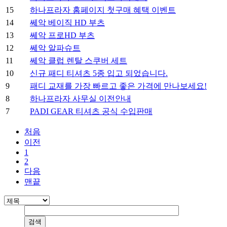
15
하나프라자 홈페이지 첫구매 혜택 이벤트
14
쎄악 베이직 HD 부츠
13
쎄악 프로HD 부츠
12
쎄악 알파슈트
11
쎄악 클럽 렌탈 스쿠버 세트
10
신규 패디 티셔츠 5종 입고 되었습니다.
9
패디 교재를 가장 빠르고 좋은 가격에 만나보세요!
8
하나프라자 사무실 이전안내
7
PADI GEAR 티셔츠 공식 수입판매
처음
이전
1
2
다음
맨끝