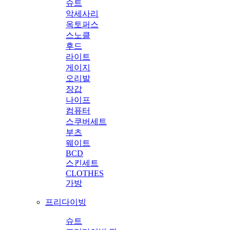
슈트
악세사리
옥토퍼스
스노클
후드
라이트
게이지
오리발
장갑
나이프
컴퓨터
스쿠버세트
부츠
웨이트
BCD
스킨세트
CLOTHES
가방
프리다이빙
슈트