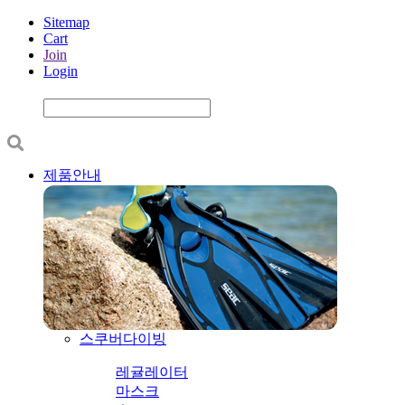
Sitemap
Cart
Join
Login
제품안내
스쿠버다이빙
레귤레이터
마스크