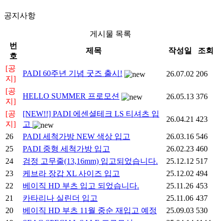
공지사항
게시물 목록
번
제목
작성일
조회
호
[공
PADI 60주년 기념 굿즈 출시!
26.07.02
206
지]
[공
HELLO SUMMER 프로모션
26.05.13
376
지]
[공
[NEW!!] PADI 에센셜테크 LS 티셔츠 입
26.04.21
423
지]
고
26
PADI 세척가방 NEW 색상 입고
26.03.16
546
25
PADI 중형 세척가방 입고
26.02.23
460
24
검정 고무줄(13,16mm) 입고되었습니다.
25.12.12
517
23
케브라 장갑 XL 사이즈 입고
25.12.02
494
22
베이직 HD 부츠 입고 되었습니다.
25.11.26
453
21
카타리나 실린더 입고
25.11.06
437
20
베이직 HD 부츠 11월 중순 재입고 예정
25.09.03
530