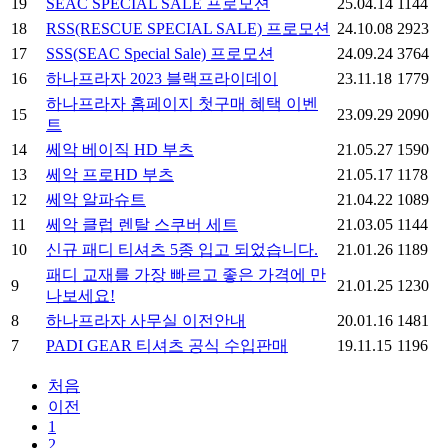
19
SEAC SPECIAL SALE 프로모션
25.04.14
1144
18
RSS(RESCUE SPECIAL SALE) 프로모션
24.10.08
2923
17
SSS(SEAC Special Sale) 프로모션
24.09.24
3764
16
하나프라자 2023 블랙프라이데이
23.11.18
1779
하나프라자 홈페이지 첫구매 혜택 이벤
15
23.09.29
2090
트
14
쎄악 베이직 HD 부츠
21.05.27
1590
13
쎄악 프로HD 부츠
21.05.17
1178
12
쎄악 알파슈트
21.04.22
1089
11
쎄악 클럽 렌탈 스쿠버 세트
21.03.05
1144
10
신규 패디 티셔츠 5종 입고 되었습니다.
21.01.26
1189
패디 교재를 가장 빠르고 좋은 가격에 만
9
21.01.25
1230
나보세요!
8
하나프라자 사무실 이전안내
20.01.16
1481
7
PADI GEAR 티셔츠 공식 수입판매
19.11.15
1196
처음
이전
1
2