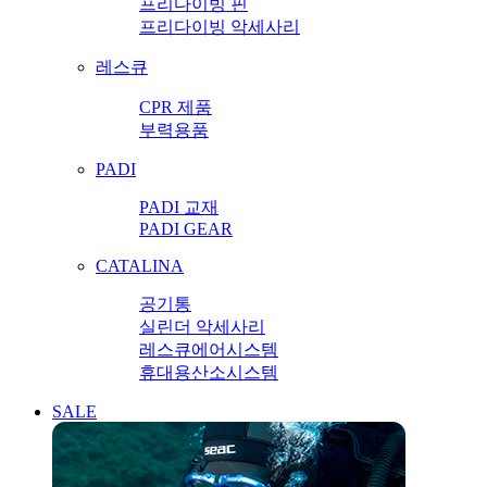
프리다이빙 핀
프리다이빙 악세사리
레스큐
CPR 제품
부력용품
PADI
PADI 교재
PADI GEAR
CATALINA
공기통
실린더 악세사리
레스큐에어시스템
휴대용산소시스템
SALE