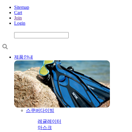
Sitemap
Cart
Join
Login
제품안내
스쿠버다이빙
레귤레이터
마스크