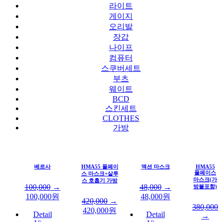
라이트
게이지
오리발
장갑
나이프
컴퓨터
스쿠버세트
부츠
웨이트
BCD
스킨세트
CLOTHES
가방
베르사
HMA55 풀페이
액션 마스크
HMA55
풀페이스
스 마스크+살루
마스크(가
스 호흡기 가방
100,000
→
48,000
→
방불포함)
100,000
원
48,000
원
420,000
→
380,000
420,000
원
Detail
Detail
→