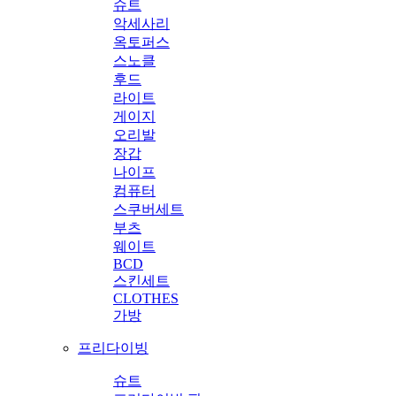
슈트
악세사리
옥토퍼스
스노클
후드
라이트
게이지
오리발
장갑
나이프
컴퓨터
스쿠버세트
부츠
웨이트
BCD
스킨세트
CLOTHES
가방
프리다이빙
슈트