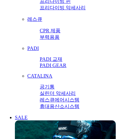
프리다이빙 핀
프리다이빙 악세사리
레스큐
CPR 제품
부력용품
PADI
PADI 교재
PADI GEAR
CATALINA
공기통
실린더 악세사리
레스큐에어시스템
휴대용산소시스템
SALE