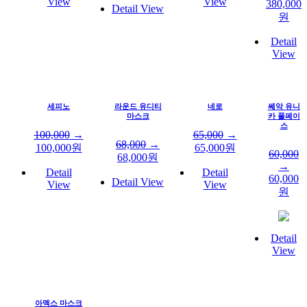
View
View
380,000
Detail View
원
Detail
View
세피노
라운드 유디티
네로
쎄악 유니
마스크
카 풀페이
스
100,000
→
65,000
→
68,000
→
100,000
원
65,000
원
60,000
68,000
원
→
Detail
Detail
60,000
Detail View
View
View
원
Detail
View
아멕스 마스크