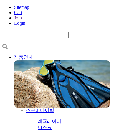
Sitemap
Cart
Join
Login
제품안내
스쿠버다이빙
레귤레이터
마스크