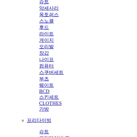
슈트
악세사리
옥토퍼스
스노클
후드
라이트
게이지
오리발
장갑
나이프
컴퓨터
스쿠버세트
부츠
웨이트
BCD
스킨세트
CLOTHES
가방
프리다이빙
슈트