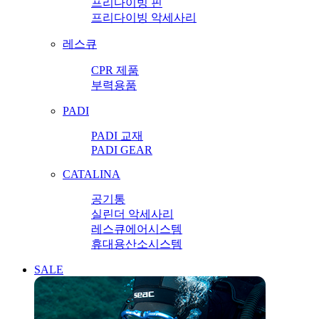
프리다이빙 핀
프리다이빙 악세사리
레스큐
CPR 제품
부력용품
PADI
PADI 교재
PADI GEAR
CATALINA
공기통
실린더 악세사리
레스큐에어시스템
휴대용산소시스템
SALE