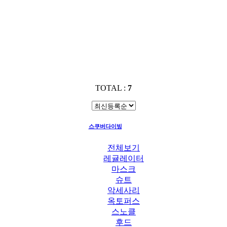
TOTAL :
7
스쿠버다이빙
오리발
전체보기
레귤레이터
마스크
슈트
악세사리
옥토퍼스
스노클
후드