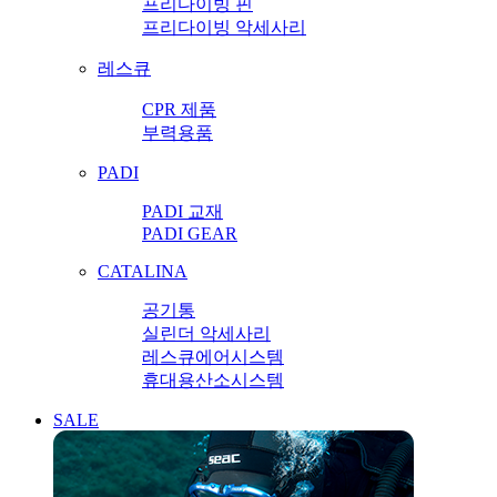
프리다이빙 핀
프리다이빙 악세사리
레스큐
CPR 제품
부력용품
PADI
PADI 교재
PADI GEAR
CATALINA
공기통
실린더 악세사리
레스큐에어시스템
휴대용산소시스템
SALE