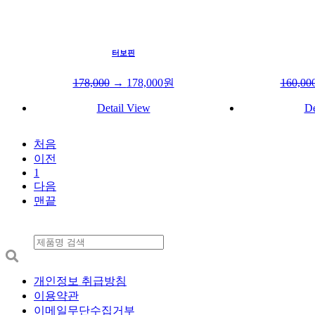
터보핀
178,000
→
178,000
원
160,00
Detail View
De
처음
이전
1
다음
맨끝
개인정보 취급방침
이용약관
이메일무단수집거부