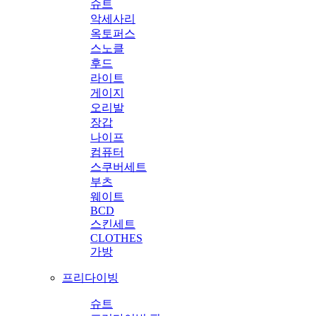
슈트
악세사리
옥토퍼스
스노클
후드
라이트
게이지
오리발
장갑
나이프
컴퓨터
스쿠버세트
부츠
웨이트
BCD
스킨세트
CLOTHES
가방
프리다이빙
슈트