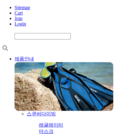
Sitemap
Cart
Join
Login
제품안내
스쿠버다이빙
레귤레이터
마스크