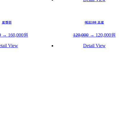
로켓핀
에프100 프로
0
→
160,000
원
120,000
→
120,000
원
tail View
Detail View